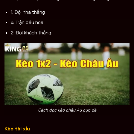
1: Đội nhà thắng
x: Trận đấu hòa
2: Đội khách thắng
Cách đọc kèo châu Âu cực dễ
Kèo tài xỉu