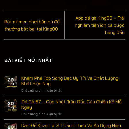
App đá gà King88 – Trải
Bật mí mẹo chơi bắn cá đổi
nghiệm tiện ích cá cược
thưởng bất bại tại King88
hàng đầu
BÀI VIẾT MỚI NHẤT
Khám Phá Top Sòng Bạc Uy Tín Và Chất Lượng
20
Nhất Hiện Nay
Th1
Chức năng bình luận bị tắt
ở
Khám
Phá
Đá Gà 67 – Cập Nhật Trận Đấu Của Chiến Kê Mỗi
20
Top
Ngày
Th1
Sòng
Chức năng bình luận bị tắt
ở
Bạc
Đá
Uy
Gà
Dàn Đề Khan Là Gì? Cách Theo Và Áp Dụng Hiệu
Tín
20
67