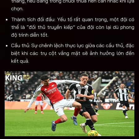
thắng, nếu đang trong chuỗi thua nên cân nhắc khi lựa
chọn.
Thành tích đối đầu: Yếu tố rất quan trọng, một đội có
thể là “đối thủ truyền kiếp” của đội còn lại dù phong
độ trình diễn tốt.
Cầu thủ: Sự chênh lệch thực lực giữa các cầu thủ, đặc
biệt khi các trụ cột vắng mặt sẽ ảnh hưởng lớn đến
kết quả.