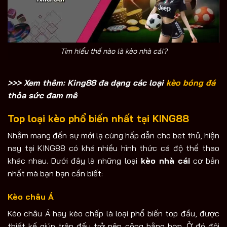
Tìm hiểu thế nào là kèo nhà cái?
>>> Xem thêm: King88 đa dạng các loại
kèo bóng đá
thỏa sức đam mê
Top loại kèo phổ biến nhất tại KING88
Nhằm mang đến sự mới lạ cùng hấp dẫn cho bet thủ, hiện
nay tại KING88 có khá nhiều hình thức cá độ thể thao
khác nhau. Dưới đây là những loại
kèo nhà cái
cơ bản
nhất mà bạn bạn cần biết:
Kèo châu Á
Kèo châu Á hay kèo chấp là loại phổ biến top đầu, được
thiết kế giúp trận đấu trở nên công bằng hơn. Ở đó đội