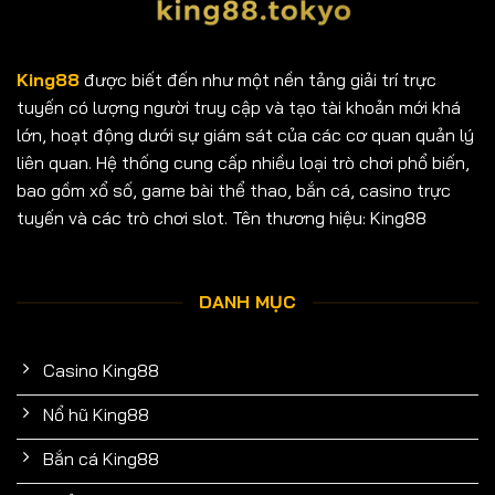
King88
được biết đến như một nền tảng giải trí trực
tuyến có lượng người truy cập và tạo tài khoản mới khá
lớn, hoạt động dưới sự giám sát của các cơ quan quản lý
liên quan. Hệ thống cung cấp nhiều loại trò chơi phổ biến,
bao gồm xổ số, game bài thể thao, bắn cá, casino trực
tuyến và các trò chơi slot. Tên thương hiệu: King88
DANH MỤC
Casino King88
Nổ hũ King88
Bắn cá King88