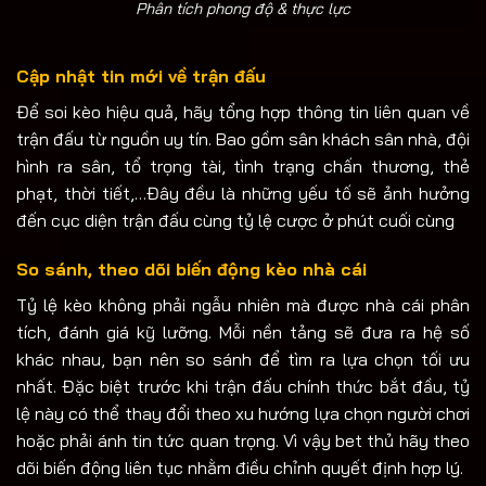
Phân tích phong độ & thực lực
Cập nhật tin mới về trận đấu
Để soi kèo hiệu quả, hãy tổng hợp thông tin liên quan về
trận đấu từ nguồn uy tín. Bao gồm sân khách sân nhà, đội
hình ra sân, tổ trọng tài, tình trạng chấn thương, thẻ
phạt, thời tiết,…Đây đều là những yếu tố sẽ ảnh hưởng
đến cục diện trận đấu cùng tỷ lệ cược ở phút cuối cùng
So sánh, theo dõi biến động kèo nhà cái
Tỷ lệ kèo không phải ngẫu nhiên mà được nhà cái phân
tích, đánh giá kỹ lưỡng. Mỗi nền tảng sẽ đưa ra hệ số
khác nhau, bạn nên so sánh để tìm ra lựa chọn tối ưu
nhất. Đặc biệt trước khi trận đấu chính thức bắt đầu, tỷ
lệ này có thể thay đổi theo xu hướng lựa chọn người chơi
hoặc phải ánh tin tức quan trọng. Vì vậy bet thủ hãy theo
dõi biến động liên tục nhằm điều chỉnh quyết định hợp lý.