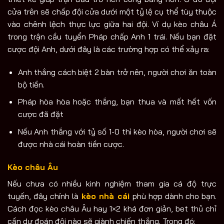
cửa trên sẽ chấp đội cửa dưới một tỷ lệ cụ thể tùy thuộc
vào chênh lệch thực lực giữa hai đội. Ví dụ kèo châu Á
trong trận cầu tuyển Pháp chấp Anh 1 trái. Nếu bạn đặt
cược đội Anh, dưới đây là các trường hợp có thể xảy ra:
Anh thắng cách biệt 2 bàn trở nên, người chơi ăn toàn
bộ tiền.
Pháp hòa hòa hoặc thắng, bạn thua và mất hết vốn
cược đã đặt
Nếu Anh thắng với tỷ số 1-0 thì kèo hòa, người chơi sẽ
được nhà cái hoàn tiền cược.
Kèo châu Âu
Nếu chưa có nhiều kinh nghiệm tham gia cá độ trực
tuyến, đây chính là
kèo nhà cái
phù hợp dành cho bạn.
Cách đọc kèo châu Âu hay 1×2 khá đơn giản, bet thủ chỉ
cần dự đoán đội nào sẽ giành chiến thắng. Trong đó: