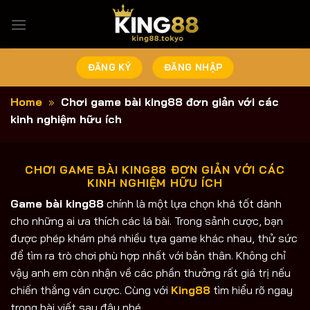
Bỏ
qua
nội
dung
ĐĂNG KÝ
ĐĂNG NHẬP
Home
»
Chơi game bài king88 đơn giản với các
kinh nghiệm hữu ích
CHƠI GAME BÀI KING88 ĐƠN GIẢN VỚI CÁC
KINH NGHIỆM HỮU ÍCH
Game bài king88
chính là một lựa chọn khá tốt dành
cho những ai ưa thích các lá bài. Trong sảnh cược, bạn
được phép khám phá nhiều tựa game khác nhau, thử sức
để tìm ra trò chơi phù hợp nhất với bản thân. Không chỉ
vậy anh em còn nhận về các phần thưởng rất giá trị nếu
chiến thắng ván cược. Cùng với
King88
tìm hiểu rõ ngay
trong bài viết sau đây nhé.