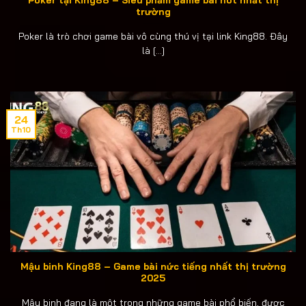
trường
Poker là trò chơi game bài vô cùng thú vị tại link King88. Đây
là [...]
24
Th10
Mậu binh King88 – Game bài nức tiếng nhất thị trường
2025
Mậu binh đang là một trong những game bài phổ biến, được