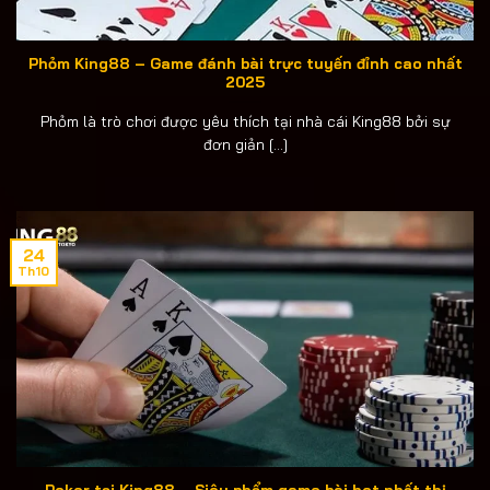
Phỏm King88 – Game đánh bài trực tuyến đỉnh cao nhất
2025
Phỏm là trò chơi được yêu thích tại nhà cái King88 bởi sự
đơn giản [...]
24
Th10
Poker tại King88 – Siêu phẩm game bài hot nhất thị