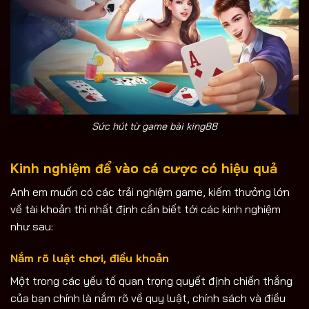
Sức hút từ game bài king88
Kinh nghiệm để vào cá cược có hiệu quả
Anh em muốn có các trải nghiệm game, kiếm thưởng lớn
về tài khoản thì nhất định cần biết tới các kinh nghiệm
như sau:
Nắm rõ luật chơi, điều khoản
Một trong các yếu tố quan trọng quyết định chiến thắng
của bạn chính là nắm rõ về quy luật, chính sách và điều