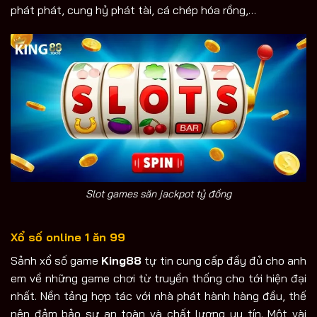
phát phát, cung hỷ phát tài, cá chép hóa rồng,…
Slot games săn jackpot tỷ đồng
Xổ số online 1 ăn 99
Sảnh xổ số game
King88
tự tin cung cấp đầy đủ cho anh
em về những game chơi từ truyền thống cho tới hiện đại
nhất. Nền tảng hợp tác với nhà phát hành hàng đầu, thế
nên đảm bảo sự an toàn và chất lượng uy tín. Một vài