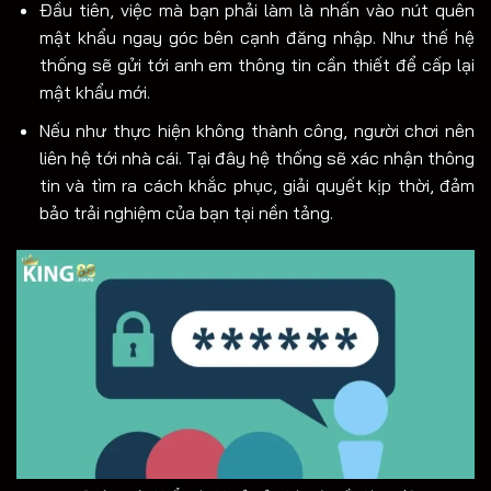
Đầu tiên, việc mà bạn phải làm là nhấn vào nút quên
mật khẩu ngay góc bên cạnh đăng nhập. Như thế hệ
thống sẽ gửi tới anh em thông tin cần thiết để cấp lại
mật khẩu mới.
Nếu như thực hiện không thành công, người chơi nên
liên hệ tới nhà cái. Tại đây hệ thống sẽ xác nhận thông
tin và tìm ra cách khắc phục, giải quyết kịp thời, đảm
bảo trải nghiệm của bạn tại nền tảng.