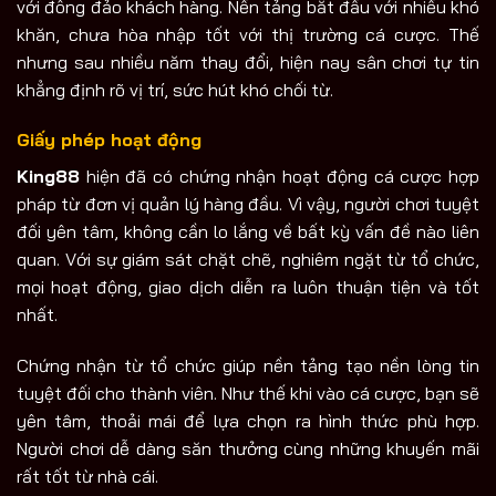
với đông đảo khách hàng. Nền tảng bắt đầu với nhiều khó
khăn, chưa hòa nhập tốt với thị trường cá cược. Thế
nhưng sau nhiều năm thay đổi, hiện nay sân chơi tự tin
khẳng định rõ vị trí, sức hút khó chối từ.
Giấy phép hoạt động
King88
hiện đã có chứng nhận hoạt động cá cược hợp
pháp từ đơn vị quản lý hàng đầu. Vì vậy, người chơi tuyệt
đối yên tâm, không cần lo lắng về bất kỳ vấn đề nào liên
quan. Với sự giám sát chặt chẽ, nghiêm ngặt từ tổ chức,
mọi hoạt động, giao dịch diễn ra luôn thuận tiện và tốt
nhất.
Chứng nhận từ tổ chức giúp nền tảng tạo nền lòng tin
tuyệt đối cho thành viên. Như thế khi vào cá cược, bạn sẽ
yên tâm, thoải mái để lựa chọn ra hình thức phù hợp.
Người chơi dễ dàng săn thưởng cùng những khuyến mãi
rất tốt từ nhà cái.