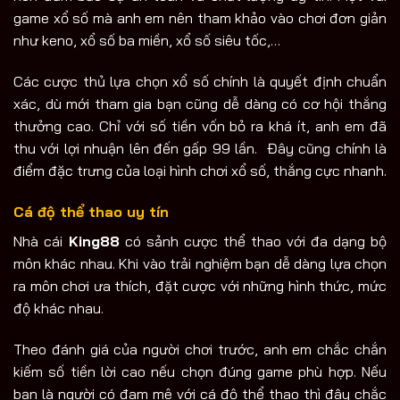
game xổ số mà anh em nên tham khảo vào chơi đơn giản
như keno, xổ số ba miền, xổ số siêu tốc,…
Các cược thủ lựa chọn xổ số chính là quyết định chuẩn
xác, dù mới tham gia bạn cũng dễ dàng có cơ hội thắng
thưởng cao. Chỉ với số tiền vốn bỏ ra khá ít, anh em đã
thu với lợi nhuận lên đến gấp 99 lần. Đây cũng chính là
điểm đặc trưng của loại hình chơi xổ số, thắng cực nhanh.
Cá độ thể thao uy tín
Nhà cái
King88
có sảnh cược thể thao với đa dạng bộ
môn khác nhau. Khi vào trải nghiệm bạn dễ dàng lựa chọn
ra môn chơi ưa thích, đặt cược với những hình thức, mức
độ khác nhau.
Theo đánh giá của người chơi trước, anh em chắc chắn
kiếm số tiền lời cao nếu chọn đúng game phù hợp. Nếu
bạn là người có đam mê với cá độ thể thao thì đây chắc