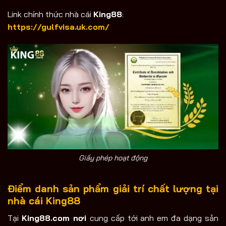
Link chính thức nhà cái
King88
:
https://gulfvisa.uk.com/
Giấy phép hoạt động
Điểm danh sản phẩm giải trí chất lượng tại
nhà cái King88
Tại
King88.com nơi
cung cấp tới anh em đa dạng sản