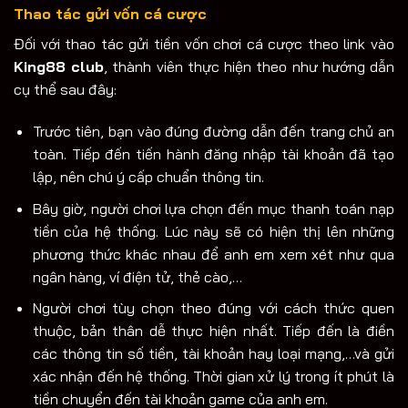
Thao tác gửi vốn cá cược
Đối với thao tác gửi tiền vốn chơi cá cược theo link vào
King88 club
, thành viên thực hiện theo như hướng dẫn
cụ thể sau đây:
Trước tiên, bạn vào đúng đường dẫn đến trang chủ
an
toàn. Tiếp đến tiến hành đăng nhập tài khoản đã tạo
lập, nên chú ý cấp chuẩn thông tin.
Bây giờ, người chơi lựa chọn đến mục thanh toán nạp
tiền của hệ thống. Lúc này sẽ có hiện thị lên những
phương thức khác nhau để anh em xem xét như qua
ngân hàng, ví điện tử, thẻ cào,…
Người chơi tùy chọn theo đúng với cách thức quen
thuộc, bản thân dễ thực hiện nhất. Tiếp đến là điền
các thông tin số tiền, tài khoản hay loại mạng,…và gửi
xác nhận đến hệ thống. Thời gian xử lý trong ít phút là
tiền chuyển đến tài khoản game của anh em.