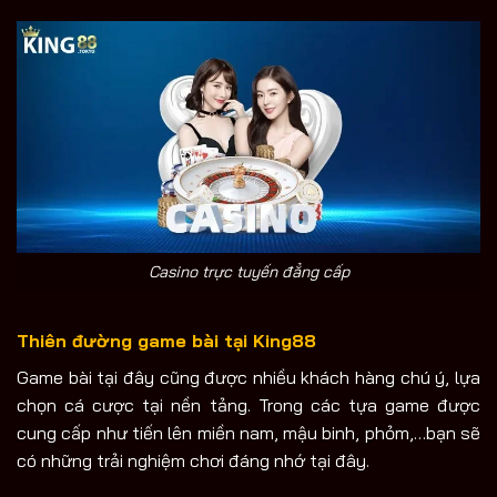
Casino trực tuyến đẳng cấp
Thiên đường game bài tại King88
Game bài tại đây
cũng được nhiều khách hàng chú ý, lựa
chọn cá cược tại nền tảng. Trong các tựa game được
cung cấp như tiến lên miền nam, mậu binh, phỏm,…bạn sẽ
có những trải nghiệm chơi đáng nhớ tại đây.