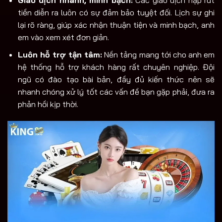
Giao dịch nhanh, minh bạch:
Các giao dịch nạp rút
tiền diễn ra luôn có sự đảm bảo tuyệt đối. Lịch sự ghi
lại rõ ràng, giúp xác nhận thuận tiện và minh bạch, anh
em vào xem xét đơn giản.
Luôn hỗ trợ tận tâm:
Nền tảng mang tới cho anh em
hệ thống hỗ trợ khách hàng rất chuyên nghiệp. Đội
ngũ có đào tạo bài bản, đầy đủ kiến thức nên sẽ
nhanh chóng xử lý tốt các vấn đề bạn gặp phải, đưa ra
phản hồi kịp thời.