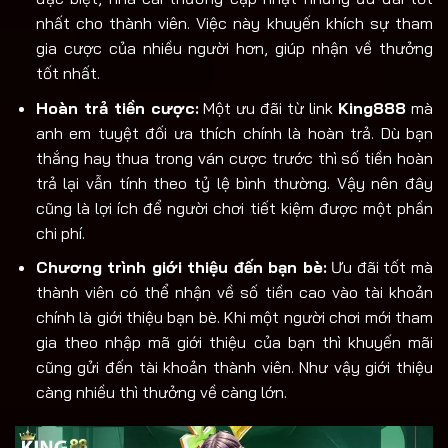
nhất cho thành viên. Việc này khuyến khích sự tham
gia cược của nhiều người hơn, giúp nhận về thưởng
tốt nhất.
Hoàn trả tiền cược:
Một ưu đãi từ link
King888
mà
anh em tuyệt đối ưa thích chính là hoàn trả. Dù bạn
thắng hay thua trong ván cược trước thì số tiền hoàn
trả lại vẫn tính theo tỷ lệ bình thường. Vậy nên đây
cũng là lợi ích để người chơi tiết kiệm được một phần
chi phí.
Chương trình giới thiệu đến bạn bè:
Ưu đãi tốt mà
thành viên có thể nhận về số tiền cao vào tài khoản
chính là giới thiệu bạn bè. Khi một người chơi mới tham
gia theo nhập mã giới thiệu của bạn thì khuyến mãi
cũng gửi đến tài khoản thành viên. Như vậy giới thiệu
càng nhiều thì thưởng về càng lớn.