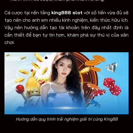
Cá cược tại nền tảng
king888 slot
với số tiền vừa đủ sẽ
tạo nên cho anh em nhiều kinh nghiệm, kiến thức hữu ích.
Vậy nên hướng dẫn tạo tài khoản trên đây nhất định là
cần thiết để bạn tự tin hơn, khám phá sự thú vị của sân
chơi.
Hướng dẫn quy trình trải nghiệm giải trí cùng King88