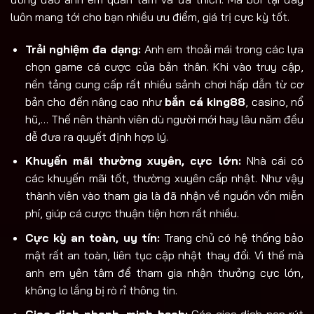
luôn mang tới cho bạn nhiều ưu điểm, giá trị cực kỳ tốt.
Trải nghiệm đa dạng:
Anh em thoải mái trong các lựa
chọn game cá cược của bản thân. Khi vào truy cập,
nền tảng cung cấp rất nhiều sảnh chơi hấp dẫn từ cơ
bản cho đến nâng cao như
bắn cá king88
, casino, nổ
hũ,… Thế nên thành viên dù người mới hay lâu năm đều
dễ đưa ra quyết định hợp lý.
Khuyến mãi thường xuyên, cực lớn:
Nhà cái
có
các khuyến mãi tốt, thường xuyên cấp nhật. Như vậy
thành viên vào tham gia là đã nhận về nguồn vốn miễn
phí, giúp cá cược thuận tiện hơn rất nhiều.
Cực kỳ an toàn, uy tín:
Trang chủ
có hệ thống bảo
mật rất an toàn, liên tục cập nhật thay đổi. Vì thế mà
anh em yên tâm để tham gia nhận thưởng cực lớn,
không lo lắng bị rò rỉ thông tin.