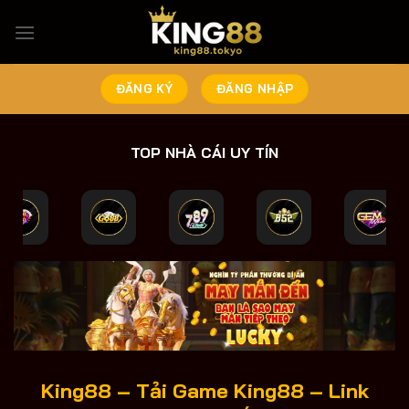
Bỏ
qua
nội
dung
ĐĂNG KÝ
ĐĂNG NHẬP
TOP NHÀ CÁI UY TÍN
King88 –
Tải Game King88 –
Link