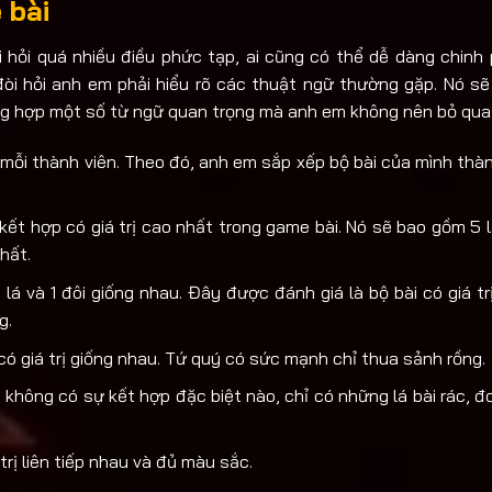
 bài
i hỏi quá nhiều điều phức tạp, ai cũng có thể dễ dàng chinh
òi hỏi anh em phải hiểu rõ các thuật ngữ thường gặp. Nó sẽ
tổng hợp một số từ ngữ quan trọng mà anh em không nên bỏ qua
 mỗi thành viên. Theo đó, anh em sắp xếp bộ bài của mình thà
kết hợp có giá trị cao nhất trong game bài. Nó sẽ bao gồm 5 l
chất.
á và 1 đôi giống nhau. Đây được đánh giá là bộ bài có giá tr
ng.
ó giá trị giống nhau. Tứ quý có sức mạnh chỉ thua sảnh rồng.
không có sự kết hợp đặc biệt nào, chỉ có những lá bài rác, đơ
 trị liên tiếp nhau và đủ màu sắc.