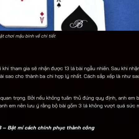
ật chơi mậu binh về chi tiết
khi tham gia sẽ nhận được 13 lá bài ngẫu nhiên. Sau khi nhận
i sao cho thành ba chi hợp lý nhất. Cách sắp xếp là như sau
ỳ quan trọng. Bởi nếu không tuân thủ đúng quy định, anh em b
, anh em nên lưu ý rằng bộ bài gồm 3 lá không vượt quá sức
 – Bật mí cách chinh phục thành công