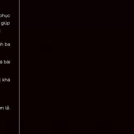
 phục
 giúp
:
nh ba
á bài
ị khá
n lẻ.