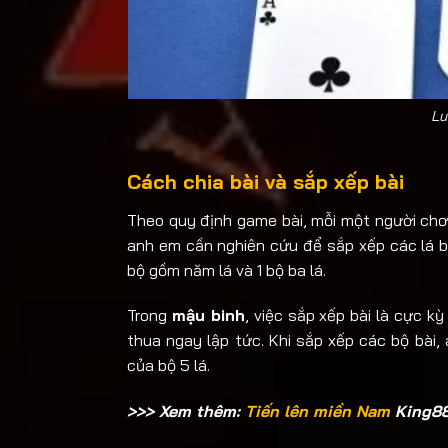
Lu
Cách chia bài và sắp xếp bài
Theo quy định game bài, mỗi một người chơi 
anh em cần nghiên cứu để sắp xếp các lá bà
bộ gồm năm lá và 1 bộ ba lá.
Trong
mậu binh
, việc sắp xếp bài là cực k
thua ngay lập tức. Khi sắp xếp các bộ bài
của bộ 5 lá.
>>> Xem thêm:
Tiến lên miền Nam
King88