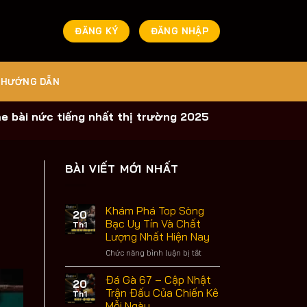
ĐĂNG KÝ
ĐĂNG NHẬP
HƯỚNG DẪN
e bài nức tiếng nhất thị trường 2025
BÀI VIẾT MỚI NHẤT
g
Khám Phá Top Sòng
20
Bạc Uy Tín Và Chất
Th1
Lượng Nhất Hiện Nay
Chức năng bình luận bị tắt
ở
Khám
Phá
Đá Gà 67 – Cập Nhật
20
Top
Trận Đấu Của Chiến Kê
Th1
Sòng
Mỗi Ngày