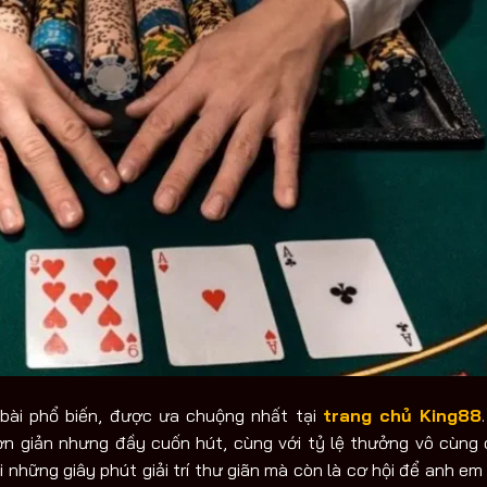
ài phổ biến, được ưa chuộng nhất tại
trang chủ King88
ơn giản nhưng đầy cuốn hút, cùng với tỷ lệ thưởng vô cùng
 những giây phút giải trí thư giãn mà còn là cơ hội để anh em