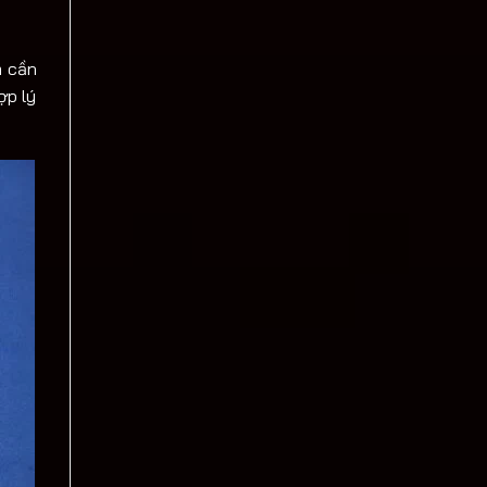
m cần
ợp lý