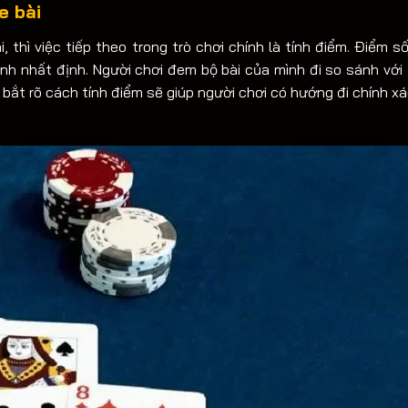
e bài
 thì việc tiếp theo trong trò chơi chính là tính điểm. Điểm s
nh nhất định. Người chơi đem bộ bài của mình đi so sánh với
bắt rõ cách tính điểm sẽ giúp người chơi có hướng đi chính xá