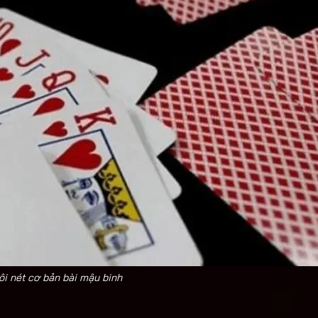
ôi nét cơ bản bài mậu binh