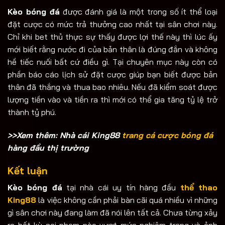
Kèo bóng đá
được đánh giá là một trong số ít thể loại
đặt cược có mức trả thưởng cao nhất tại sân chơi này.
Chỉ khi bet thủ thực sự thấy được lợi thế này thì lúc ấy
mới biết rằng nước đi của bản thân là đúng đắn và không
hề tiếc nuối bất cứ điều gì. Tại chuyên mục này còn có
phần báo cáo lịch sử đặt cược giúp bạn biết được bản
thân đã thắng và thua bao nhiêu. Nếu đã kiểm soát được
lượng tiền vào và tiền ra thì mới có thể gia tăng tỷ lệ trở
thành tỷ phú.
>>Xem thêm: Nhà cái King88
trang cá cược bóng đá
hàng đầu thị trường
Kết luận
Kèo bóng đá
tại nhà cái uy tín hàng đầu
thể thao
King88
là việc không cần phải bàn cãi quá nhiều vì những
gì sân chơi này đang làm đã nói lên tất cả. Chưa từng xảy