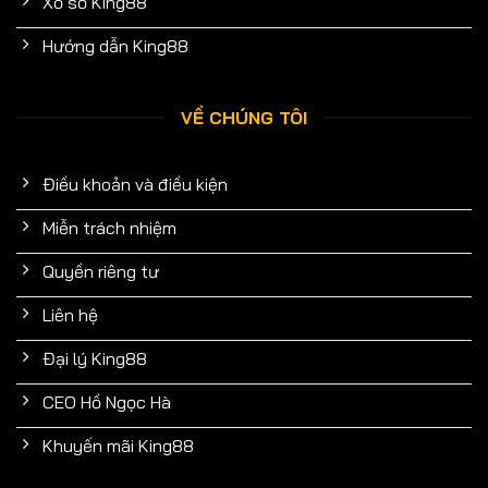
Xổ số King88
Hướng dẫn King88
VỀ CHÚNG TÔI
Điều khoản và điều kiện
Miễn trách nhiệm
Quyền riêng tư
Liên hệ
Đại lý King88
CEO Hồ Ngọc Hà
Khuyến mãi King88