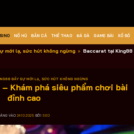
SINO
NỔ HŨ
BẮN CÁ
THỂ THAO
ĐÁ GÀ
GAME BÀI
XỔ SỐ
ự mới lạ, sức hút không ngừng
»
Baccarat tại King88
ING88 ĐẦY SỰ MỚI LẠ, SỨC HÚT KHÔNG NGỪNG
8 – Khám phá siêu phẩm chơi bài
đỉnh cao
ĐĂNG VÀO
24.10.2025
BỞI
SEO