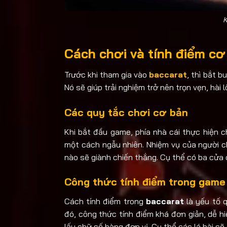
K
Cách chơi và tính điểm c
Trước khi tham gia vào
baccarat
, thì bắt 
Nó sẽ giúp trải nghiệm trở nên trọn vẹn, hài 
Các quy tắc chơi cơ bản
Khi bắt đầu game, phía nhà cái thực hiện ch
một cách ngẫu nhiên. Nhiệm vụ của người ch
nào sẽ giành chiến thắng. Cụ thể có ba cửa 
Công thức tính điểm trong gam
Cách tính điểm trong
baccarat
là yếu tố 
đó, công thức tính điểm khá đơn giản, dễ h
lấy chữ số hàng đơn vị. Cụ thể các lá bài sẽ 