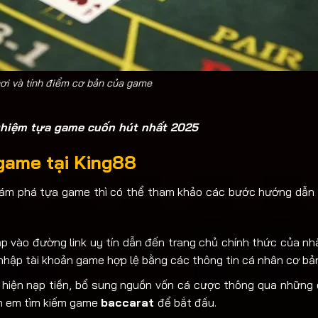
ơi và tính điểm cơ bản của game
ghiệm tựa game cuốn hút nhất 2025
game tại King88
khám phá tựa game thì có thể tham khảo các bước hướng dẫn
p vào đường link uy tín dẫn đến trang chủ chính thức của nhà
nhập tài khoản game hợp lệ bằng các thông tin cá nhân cơ bả
c hiện nạp tiền, bổ sung nguồn vốn cá cược thông qua những
nh em tìm kiếm game
baccarat
để bắt đầu.