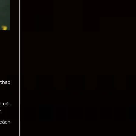
 thao
 cái.
n.
 cách