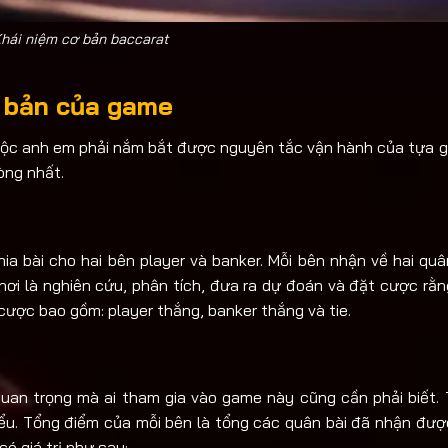
hái niệm cơ bản baccarat
ơ bản của game
buộc anh em phải nắm bắt được nguyên tắc vận hành của tựa 
lòng nhất.
ia bài cho hai bên player và banker. Mỗi bên nhận về hai quâ
ơi là nghiên cứu, phân tích, đưa ra dự đoán và đặt cược rằn
cược bao gồm: player thắng, banker thắng và tie.
e
quan trọng mà ai tham gia vào game này cũng cần phải biết.
iểu. Tổng điểm của mỗi bên là tổng các quân bài đã nhận đượ
có giá trị như sau: