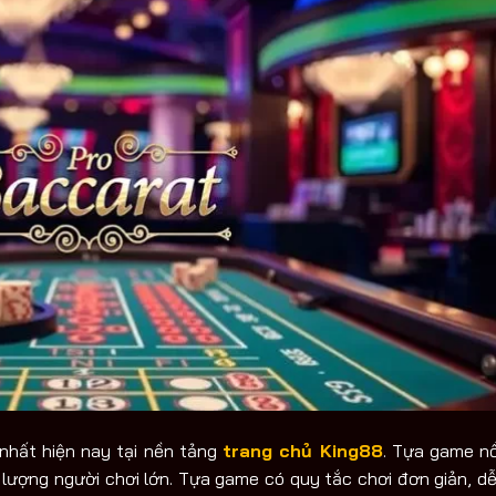
 nhất hiện nay tại nền tảng
trang chủ King88
. Tựa game nổ
lượng người chơi lớn. Tựa game có quy tắc chơi đơn giản, dễ