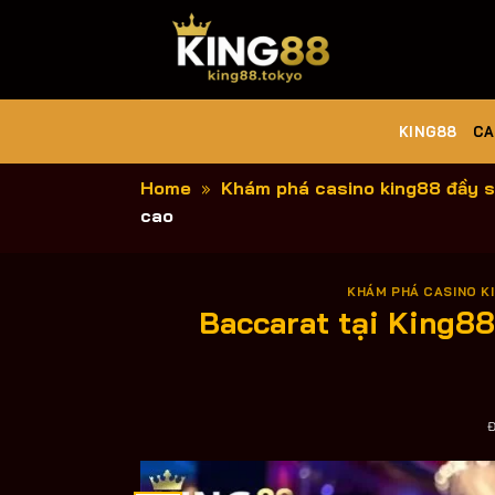
Bỏ
qua
nội
dung
KING88
CA
Home
»
Khám phá casino king88 đầy s
cao
KHÁM PHÁ CASINO K
Baccarat tại King8