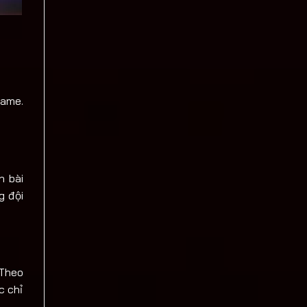
game.
n bài
g đội
 Theo
c chỉ