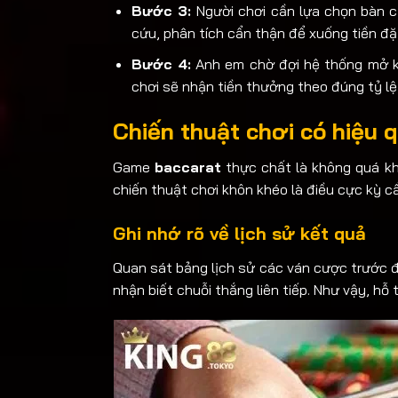
Bước 3:
Người chơi cần lựa chọn bàn 
cứu, phân tích cẩn thận để xuống tiền đ
Bước 4:
Anh em chờ đợi hệ thống mở kế
chơi sẽ nhận tiền thưởng theo đúng tỷ lệ
Chiến thuật chơi có hiệu 
Game
baccarat
thực chất là không quá khó
chiến thuật chơi khôn khéo là điều cực kỳ cầ
Ghi nhớ rõ về lịch sử kết quả
Quan sát bảng lịch sử các ván cược trước đó
nhận biết chuỗi thắng liên tiếp. Như vậy, hỗ