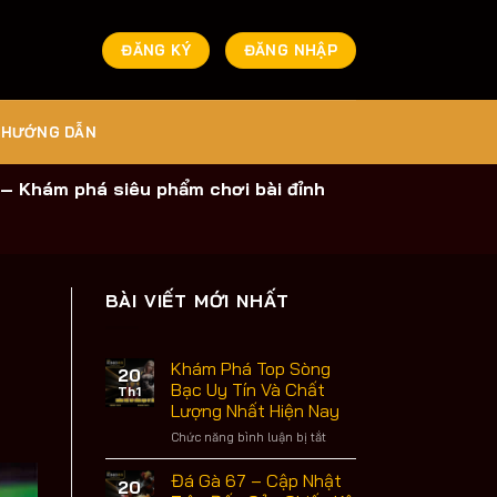
ĐĂNG KÝ
ĐĂNG NHẬP
HƯỚNG DẪN
 – Khám phá siêu phẩm chơi bài đỉnh
BÀI VIẾT MỚI NHẤT
Khám Phá Top Sòng
20
Bạc Uy Tín Và Chất
Th1
Lượng Nhất Hiện Nay
Chức năng bình luận bị tắt
ở
Khám
Phá
Đá Gà 67 – Cập Nhật
20
Top